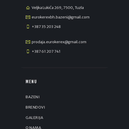
Veljka Lukića 269, 7500, Tuzla
eurokerexbh.bazeni@gmail.com
+387 35 203 248
prodaja.eurokerex@gmail.com
+387 61 207 741
MENU
BAZENI
BRENDOVI
GALERIJA
O NAMA