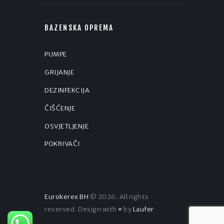
BAZENSKA OPREMA
PUMPE
GRIJANJE
DEZINFEKCIJA
ČIŠĆENJE
OSVJETLJENJE
POKRIVAČI
Eurokerex BH
© 2026. All rights
reserved. Design with ♥ by
Laufer