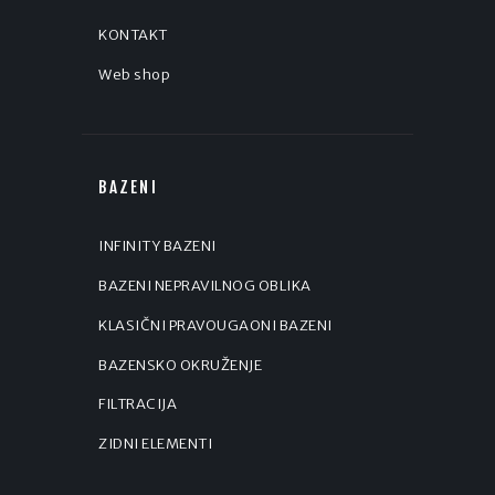
KONTAKT
Web shop
BAZENI
INFINITY BAZENI
BAZENI NEPRAVILNOG OBLIKA
KLASIČNI PRAVOUGAONI BAZENI
BAZENSKO OKRUŽENJE
FILTRACIJA
ZIDNI ELEMENTI