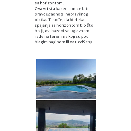
sa horizontom.
Ova vrtsta bazena moze biti
pravougaonog i nepravilnog
oblika. Takođe, da biefekat
spajanja sa horizontom bio što
bolji, ovi bazeni se uglavnom
rade na terenima koji su pod
blagim nagibom ili na uzvišenju.