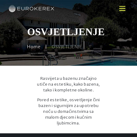
OSVJETLJENJE
Home
OSVJETLJENJE
HOME
O NAMA
BAZENI
WEB SHOP
Rasvijeta u bazenu značajno
BRENDOVI
utiče na estetiku, kako bazena,
tako i kompletne okoline.
NOVOSTI
Pored estetike, osvetljenje čini
GALERIJA
bazen i sigurnijim za upotrebu
KONTAKT
noću u domaćinstvima sa
malom djecom i kućnim
ljubimcima.