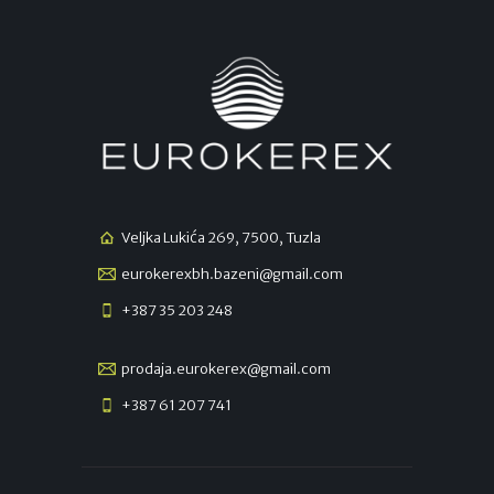
Veljka Lukića 269, 7500, Tuzla
eurokerexbh.bazeni@gmail.com
+387 35 203 248
prodaja.eurokerex@gmail.com
+387 61 207 741