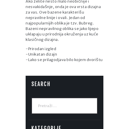
Ako želite nesto malo neobičnije i
nesvakidašnje, onda je ova vrsta dizajna
za vas. Ove bazene karakterišu
nepravilne linije i ovali. Jedan od
najpopularnijih oblika je tzv. Bubreg.
Bazeni nepravilnog oblika se jako lijepo
uklapaju u prirodnija okruženja uz kuće
klasičnog dizajna.
-Prirodan izgled
-Unikatan dizajn
-Lako se prilagodjava bilo kojem dvorištu
SEARCH
Pretraga:
KATEGORIJE