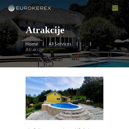
Atrakcije
Home
All Services
...
HOME
Atrakcije
O NAMA
BAZENI
WEB SHOP
BRENDOVI
NOVOSTI
GALERIJA
KONTAKT