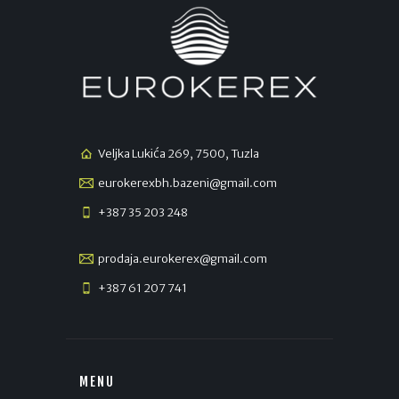
Veljka Lukića 269, 7500, Tuzla
eurokerexbh.bazeni@gmail.com
+387 35 203 248
prodaja.eurokerex@gmail.com
+387 61 207 741
MENU